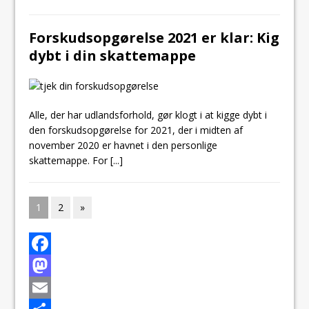
Forskudsopgørelse 2021 er klar: Kig
dybt i din skattemappe
Alle, der har udlandsforhold, gør klogt i at kigge dybt i
den forskudsopgørelse for 2021, der i midten af
november 2020 er havnet i den personlige
skattemappe. For
[...]
1
2
»
F
a
M