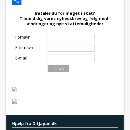
c
a
E
e
s
m
S
Betaler du for meget i skat?
Tilmeld dig vores nyhedsbrev og følg med i
b
t
a
h
ændringer og nye skattemuligheder
o
o
i
a
Fornavn
o
d
l
r
k
o
e
Efternavn
n
E-mail
Hjælp fra DitJapan.dk