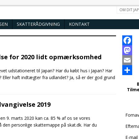
OM DIT JA
LSEN
SKATTERÅDGIVNING
KONTAKT
F
lse for 2020 lidt opmærksomhed
a
M
c
a
E
evet udstationeret til Japan? Har du købt hus i Japan? Har
Eller haft indtægter fra udlandet? Ja, så er der god grund
e
s
m
S
Tilme
b
t
a
h
o
o
i
a
lvangivelse 2019
o
d
l
r
Forna
n 9. marts 2020 kan ca. 85 % af os se vores
k
o
e
å den personlige skattemappe på skat.dk. Har du
Eftern
n
E-mail