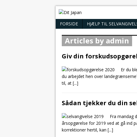
FORSIDE
HJÆLP TIL SELVANGIVE
Articles by admin
Giv din forskudsopgøre
Er du bl
du arbejdet hen over landegrænserne? 
til, at
[...]
Sådan tjekker du din se
Fra mandag de
årsopgørelse for 2019 ved at gå ind p
korrektioner hertil, kan
[...]