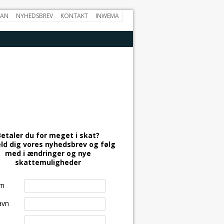
PAN
NYHEDSBREV
KONTAKT
INWEMA
Betaler du for meget i skat?
ld dig vores nyhedsbrev og følg
med i ændringer og nye
skattemuligheder
vn
avn