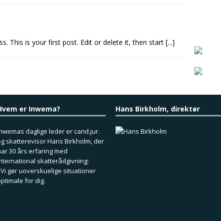
This is your first post. Edit or delete it, then start
[...]
Hvem er Inwema?
Hans Birkholm, direktør
nwemas daglige leder er cand.jur.
g skatterevisor Hans Birkholm, der
ar 30 års erfaring med
nternational skatterådgivning:
 Vi gør uoverskuelige situationer
ptimale for dig.