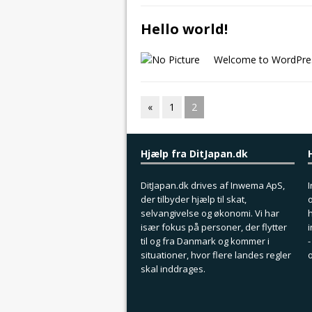
Hello world!
Welcome to WordPress. 
«
1
2
Hjælp fra DitJapan.dk
DitJapan.dk drives af Inwema ApS,
I
der tilbyder hjælp til skat,
o
selvangivelse og økonomi. Vi har
h
især fokus på personer, der flytter
i
til og fra Danmark og kommer i
-
situationer, hvor flere landes regler
o
skal inddrages.