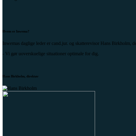
Hvem er Inwema?
Inwemas daglige leder er cand.jur. og skatterevisor Hans Birkholm, der
- Vi gør uoverskuelige situationer optimale for dig.
Hans Birkholm, direktør