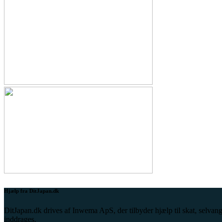
Hjælp fra DitJapan.dk
DitJapan.dk drives af Inwema ApS, der tilbyder hjælp til skat, selvang
inddrages.