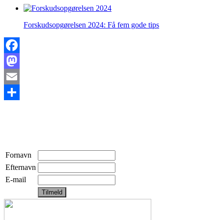
Forskudsopgørelsen 2024: Få fem gode tips
Facebook
Mastodon
Email
Share
Fornavn
Efternavn
E-mail