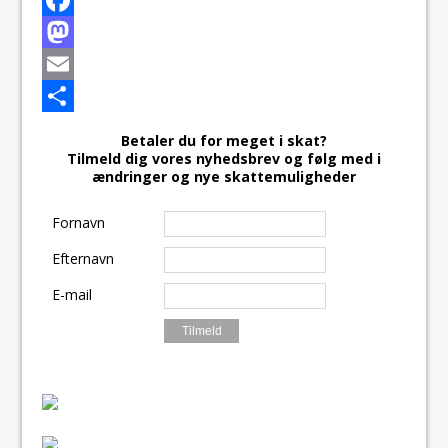
F
a
M
c
a
E
e
s
m
S
Betaler du for meget i skat?
Tilmeld dig vores nyhedsbrev og følg med i
b
t
a
h
ændringer og nye skattemuligheder
o
o
i
a
Fornavn
o
d
l
r
k
o
e
Efternavn
n
E-mail